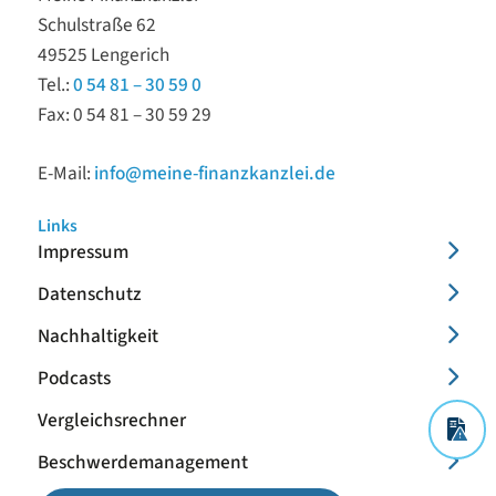
Schulstraße 62
49525 Lengerich
Tel.:
0 54 81 – 30 59 0
Fax: 0 54 81 – 30 59 29
E-Mail:
info@meine-finanzkanzlei.de
Links
Impressum
Datenschutz
Nachhaltigkeit
Podcasts
Vergleichsrechner
Sch
Beschwerdemanagement