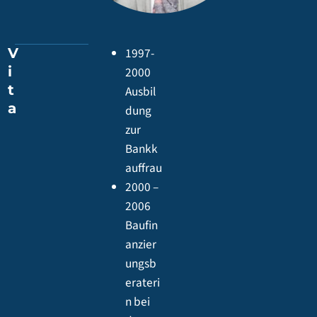
V
1997-
i
2000
t
Ausbil
a
dung
zur
Bankk
auffrau
2000 –
2006
Baufin
anzier
ungsb
erateri
n bei