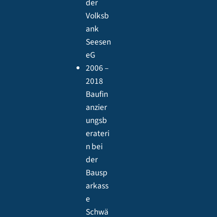
der
Volksb
ank
Seesen
eG
2006 –
2018
Baufin
anzier
ungsb
erateri
n bei
der
Bausp
arkass
e
Schwä